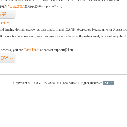
流程可
“点击这里”
查看或咨询support@4.cn。
购买
>>
erview:
orld leading domain escrow service platform and ICANN-Accredited Registrar, with 6 years ri
 transaction volume every year. We promise our clients with professional, safe and easy third-
.
d process, you can
“visit here”
or contact support@4.cn.
NOW
>>
Copyright © 1998 -2025 www.0851gcw.com All Rights Reserved
51La