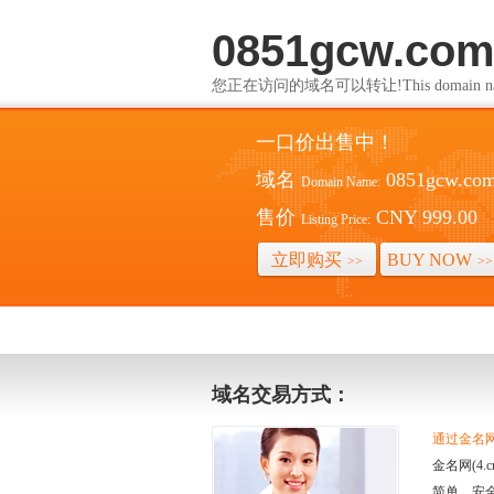
0851gcw.co
您正在访问的域名可以转让!This domain name i
一口价出售中！
域名
0851gcw.co
Domain Name:
售价
CNY 999.00
Listing Price:
立即购买
BUY NOW
>>
>>
域名交易方式：
通过金名网(
金名网(4
简单、安