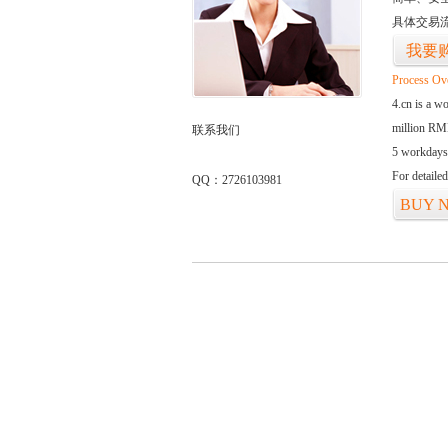
具体交易
我要
Process Ov
4.cn is a w
million RMB
联系我们
5 workdays
For detaile
QQ：2726103981
BUY 